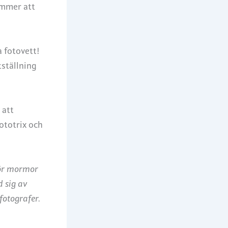
ommer att
a fotovett!
tställning
 att
ototrix och
för mormor
 sig av
fotografer.