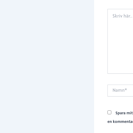
Skriv
här..
Namn*
Spara mit
en kommentar