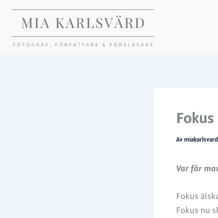
Hoppa
till
innehåll
Fokus 
Av
miakarlsvar
Var får ma
Fokus älsk
Fokus nu sk