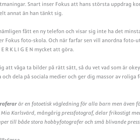
utmaningar. Snart inser Fokus att hans största uppdrag k
elt annat än han tänkt sig.
nämligen fått en ny telefon och visar sig inte ha det minst
 Fokus foto-skola. Och när farfar sen vill anordna foto-u
 E R K L I G E N mycket att göra.
ig att våga ta bilder på rätt sätt, så du vet vad som är okey
 och dela på sociala medier och ger dig massor av roliga f
raferar
är en fotoetisk vägledning för alla barn men även 
Mia Karlsvärd, mångårig pressfotograf, delar frikostigt med
per till både stora hobbyfotografer och små blivande press